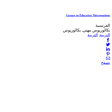
Licence en Éducation Thérapeutique
الفرنسية
بكالوريوس مهني, بكالوريوس
التربية
,
التربية
تصفح