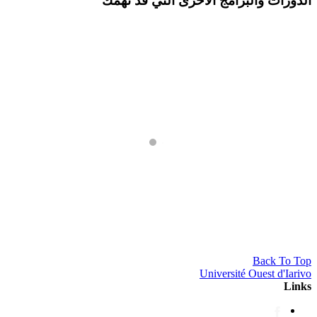
الدورات والبرامج الأخرى التي قد تهمك
ماجيستير تربية في مجال الصحة والوقاية والاتصال
ماجيستير
Back To Top
Université Ouest d'Iarivo
Links