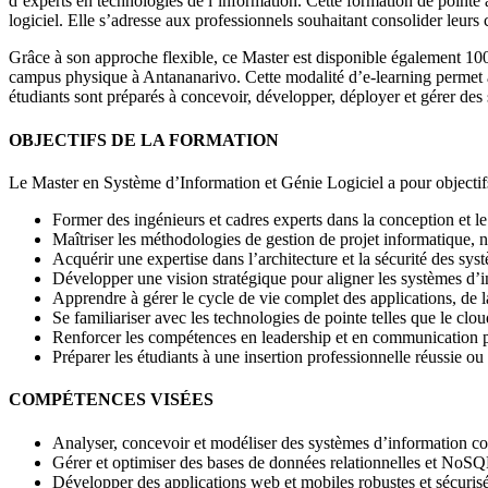
d’experts en technologies de l’information. Cette formation de pointe
logiciel. Elle s’adresse aux professionnels souhaitant consolider leurs
Grâce à son approche flexible, ce Master est disponible également 10
campus physique à Antananarivo. Cette modalité d’e-learning permet à 
étudiants sont préparés à concevoir, développer, déployer et gérer des 
OBJECTIFS DE LA FORMATION
Le Master en Système d’Information et Génie Logiciel a pour objectif
Former des ingénieurs et cadres experts dans la conception et l
Maîtriser les méthodologies de gestion de projet informatique
Acquérir une expertise dans l’architecture et la sécurité des sys
Développer une vision stratégique pour aligner les systèmes d’inf
Apprendre à gérer le cycle de vie complet des applications, de 
Se familiariser avec les technologies de pointe telles que le clo
Renforcer les compétences en leadership et en communication p
Préparer les étudiants à une insertion professionnelle réussie ou 
COMPÉTENCES VISÉES
Analyser, concevoir et modéliser des systèmes d’information c
Gérer et optimiser des bases de données relationnelles et NoSQ
Développer des applications web et mobiles robustes et sécurisé