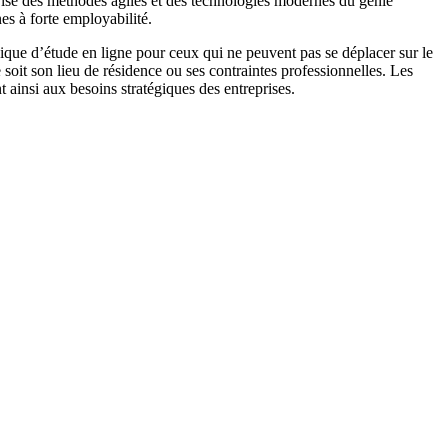
rise des méthodes agiles et des technologies modernes du génie
es à forte employabilité.
nique d’étude en ligne pour ceux qui ne peuvent pas se déplacer sur le
oit son lieu de résidence ou ses contraintes professionnelles. Les
 ainsi aux besoins stratégiques des entreprises.