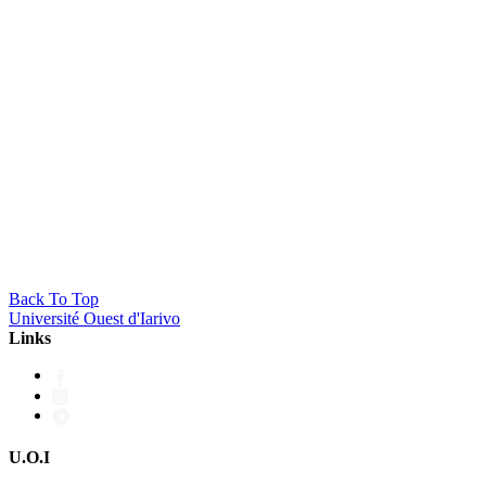
Master en Transformation Numérique des Administra
Back To Top
Université Ouest d'Iarivo
Links
U.O.I