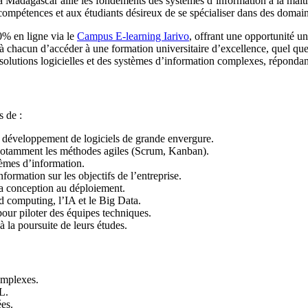
 à Madagascar allie les fondements des systèmes d’information à la maît
 compétences et aux étudiants désireux de se spécialiser dans des domain
0% en ligne via le
Campus E-learning Iarivo
, offrant une opportunité u
chacun d’accéder à une formation universitaire d’excellence, quel que s
solutions logicielles et des systèmes d’information complexes, répondant
s de :
e développement de logiciels de grande envergure.
, notamment les méthodes agiles (Scrum, Kanban).
tèmes d’information.
ormation sur les objectifs de l’entreprise.
la conception au déploiement.
ud computing, l’IA et le Big Data.
our piloter des équipes techniques.
à la poursuite de leurs études.
omplexes.
L.
es.