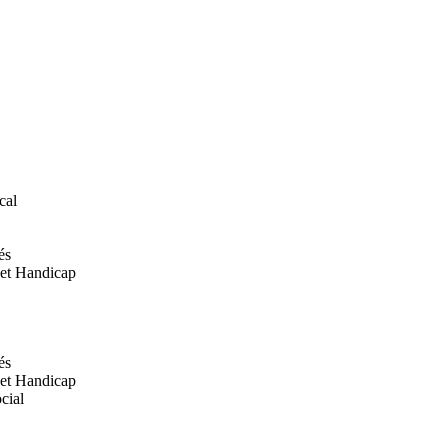
cal
és
 et Handicap
és
 et Handicap
cial