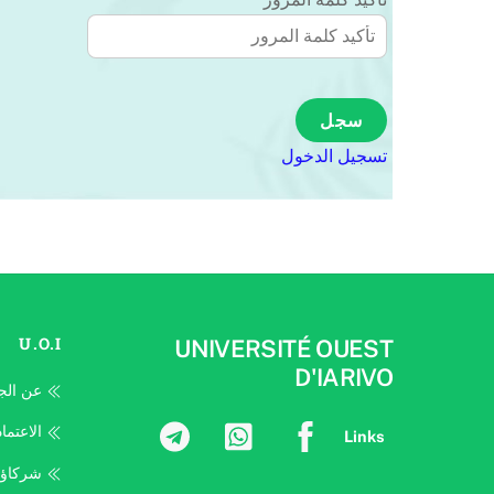
تسجيل الدخول
U.O.I
UNIVERSITÉ OUEST
D'IARIVO
عن الج
الاعتما
Links
شركاؤن