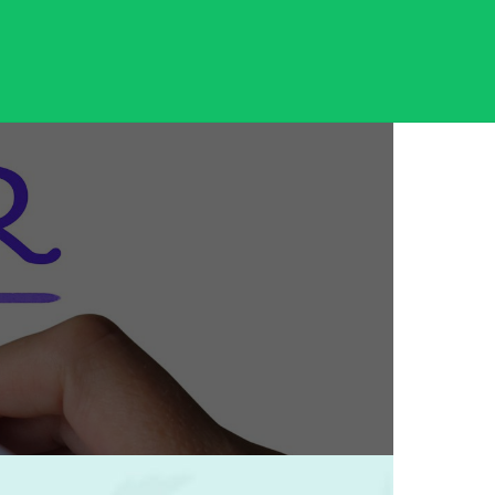
Ski
t
conten