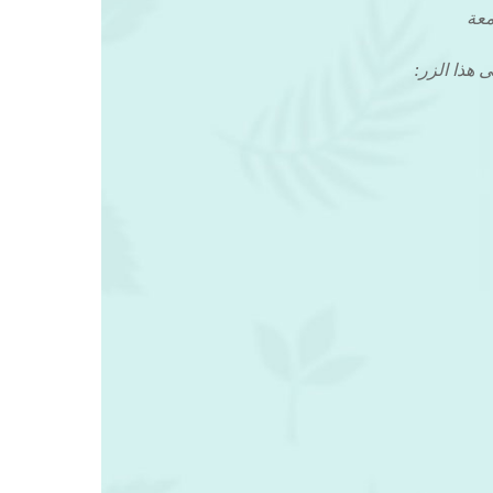
معة
 هذا الزر: