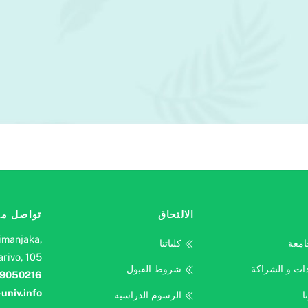
الالتحاق
تواصل مع
imanjaka,
امعة
كلياتنا
rivo, 105
دات و الشراكة
شروط القبول
9050216
-univ.info
ا
الرسوم الدراسية