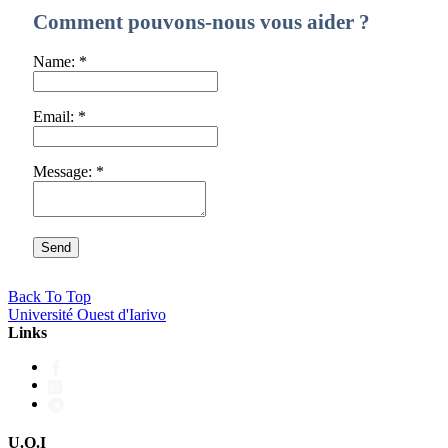
Comment pouvons-nous vous aider ?
Name:
*
Email:
*
Message:
*
Back To Top
Université Ouest d'Iarivo
Links
U.O.I