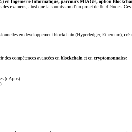
5) en
Ingénierie Informatique, parcours MIAGE, option Blockchai
rs des examens, ainsi que la soumission d’un projet de fin d’études. Ces 
essionnelles en développement blockchain (Hyperledger, Ethereum), créa
rir des compétences avancées en
blockchain
et en
cryptomonnaies:
ées (dApps)
)