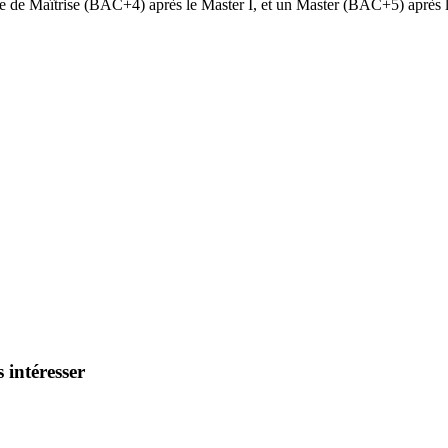
ôme de Maîtrise (BAC+4) après le Master I, et un Master (BAC+5) après l
 intéresser