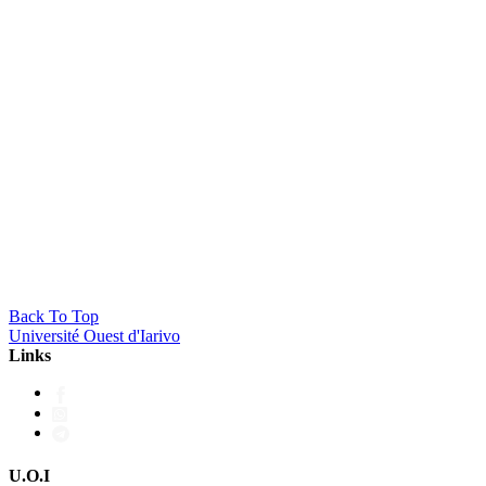
Master en Transformation Numérique des Administra
Back To Top
Université Ouest d'Iarivo
Links
U.O.I