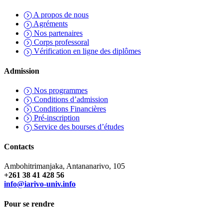
A propos de nous
Agréments
Nos partenaires
Corps professoral
Vérification en ligne des diplômes
Admission
Nos programmes
Conditions d’admission
Conditions Financières
Pré-inscription
Service des bourses d’études
Contacts
Ambohitrimanjaka, Antananarivo, 105
+261 38 41 428 56
info@iarivo-univ.info
Pour se rendre