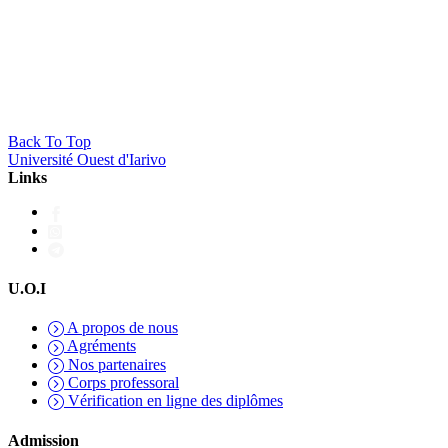
Master en Transformation Numérique des Administra
Back To Top
Université Ouest d'Iarivo
Links
U.O.I
A propos de nous
Agréments
Nos partenaires
Corps professoral
Vérification en ligne des diplômes
Admission