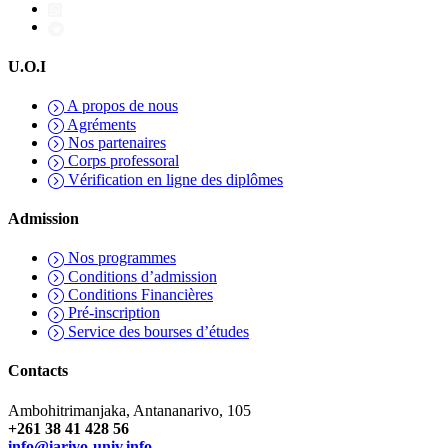
U.O.I
A propos de nous
Agréments
Nos partenaires
Corps professoral
Vérification en ligne des diplômes
Admission
Nos programmes
Conditions d’admission
Conditions Financières
Pré-inscription
Service des bourses d’études
Contacts
Ambohitrimanjaka, Antananarivo, 105
+261 38 41 428 56
info@iarivo-univ.info