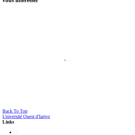
vous intéresser
Master en Transformation Numérique des Administra
Back To Top
Université Ouest d'Iarivo
Links